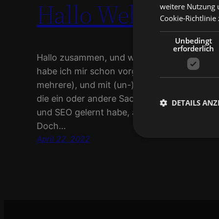
Hallo Welt
weitere Nutzung 
Cookie-Richtlinie
Unbedingt
erforderlich
Hallo zusammen, und willkommen zu meiner
habe ich mir schon vorgenommen eine Seite
mehrere), und mit (un-)interessanten Inhalte
die ein oder andere Sache ausprobieren, w
DETAILS ANZ
und SEO gelernt habe, aber in der Arbeit a
Doch…
April 22, 2022