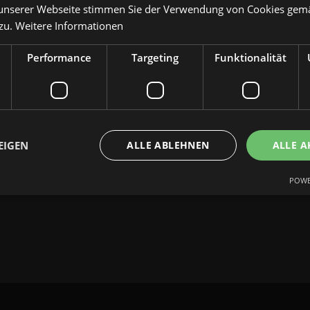
unserer Webseite stimmen Sie der Verwendung von Cookies gem
 zu.
Weitere Informationen
Performance
Targeting
Funktionalität
 neuen Gaming-Seite. Lange
 zu bauen (eigentlich sogar
n zu füllen. Auch kann ich hier
elche ich über Webentwicklung
EIGEN
ALLE ABLEHNEN
ALLE A
us Zeitgründen nie dazu komm.
POWE