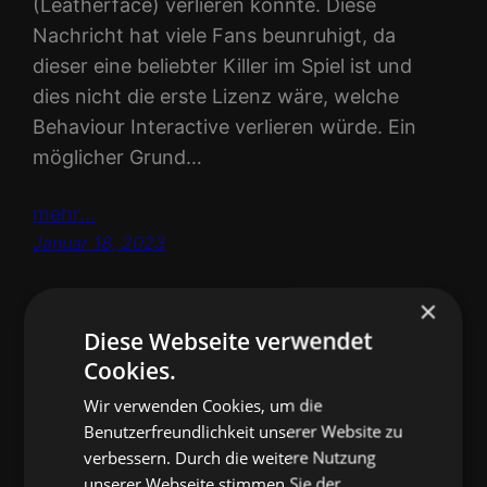
(Leatherface) verlieren könnte. Diese
Nachricht hat viele Fans beunruhigt, da
dieser eine beliebter Killer im Spiel ist und
dies nicht die erste Lizenz wäre, welche
Behaviour Interactive verlieren würde. Ein
möglicher Grund…
mehr…
Januar 18, 2023
DBD – Meine Bilanz
×
Diese Webseite verwendet
für das
Cookies.
Wir verwenden Cookies, um die
Geburtsevent 2022
Benutzerfreundlichkeit unserer Website zu
verbessern. Durch die weitere Nutzung
unserer Webseite stimmen Sie der