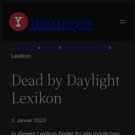
Zum
Youstroyer
Inhalt
springen
Startseite
»
Spiele
»
Dead by Daylight
»
Lexikon
Dead by Daylight
Lexikon
3. Januar 2023
In diesem Lexikon findet ihr alle möglichen