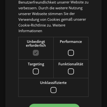
Benutzerfreundlichkeit unserer Website zu
verbessern. Durch die weitere Nutzung
Waffen Guide
unserer Webseite stimmen Sie der
Skill-Magazine: Fundorte und Effekte
Verwendung von Cookies gemäß unserer
Rüstungen Guide
Cookie-Richtlinie zu.
Weitere
Informationen
Unbedingt
Performance
erforderlich
Neuste Dead by Daylight
Builds
Targeting
Funktionalität
Skull Merrchant
Ghost Face
Unklassifizierte
Huntress
Legion