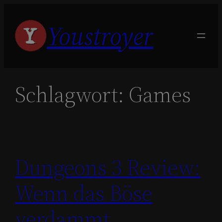
Zum
Youstroyer
Inhalt
springen
Schlagwort:
Games
Dungeons 3 Review:
Wenn das Böse
verdammt